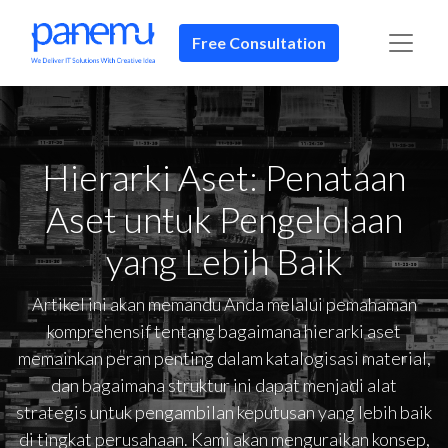
Free Consultation
Hierarki Aset: Penataan
Aset untuk Pengelolaan
yang Lebih Baik
Artikel ini akan memandu Anda melalui pemahaman
komprehensif tentang bagaimana hierarki aset
memainkan peran penting dalam katalogisasi material,
dan bagaimana struktur ini dapat menjadi alat
strategis untuk pengambilan keputusan yang lebih baik
di tingkat perusahaan. Kami akan menguraikan konsep,