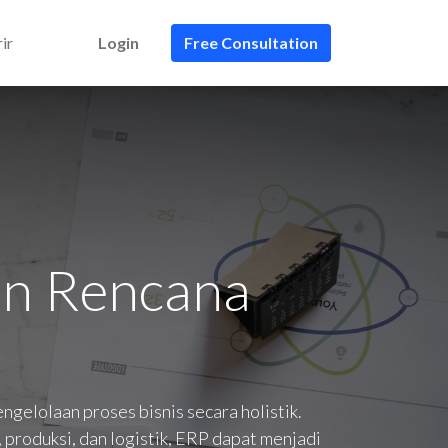
ir
Login
Free Consultation
an Rencana
gelolaan proses bisnis secara holistik.
produksi, dan logistik, ERP dapat menjadi