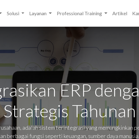
Solusi
Layanan
Professional Training
Artikel
Kar
rasikan ERP deng
Strategis Tahunan
sahaan, adalah sistem terintegrasi yang memungkinkan pen
berbagai fungsi seperti keuangan, sumber daya manusia, 