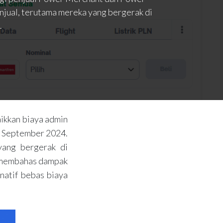
njual, terutama mereka yang bergerak di
.
aikkan biaya admin
6 September 2024.
yang bergerak di
an membahas dampak
rnatif bebas biaya