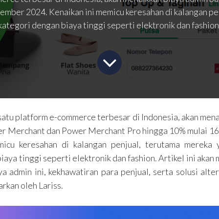
mber 2024. Kenaikan ini memicu keresahan di kalangan pe
kategori dengan biaya tinggi seperti elektronik dan fashion
satu platform e-commerce terbesar di Indonesia, akan men
er Merchant dan Power Merchant Pro hingga 10% mulai 1
micu keresahan di kalangan penjual, terutama mereka 
iaya tinggi seperti elektronik dan fashion. Artikel ini ak
ya admin ini, kekhawatiran para penjual, serta solusi alte
rkan oleh Lariss.