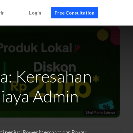
ir
Login
Free Consultation
a: Keresahan
Biaya Admin
bagi penjual Power Merchant dan Power