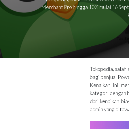
Merchant Pro hingga 10% mulai 16 Septe
Tokopedia, salah 
bagi penjual Pow
Kenaikan ini me
kategori dengan b
dari kenaikan bia
admin yang ditawa