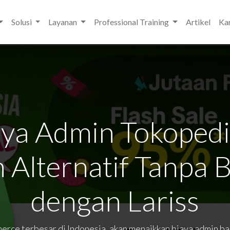
Solusi
Layanan
Professional Training
Artikel
Kar
aya Admin Tokopedi
n Alternatif Tanpa 
dengan Lariss
merce terbesar di Indonesia, akan menaikkan biaya admin 