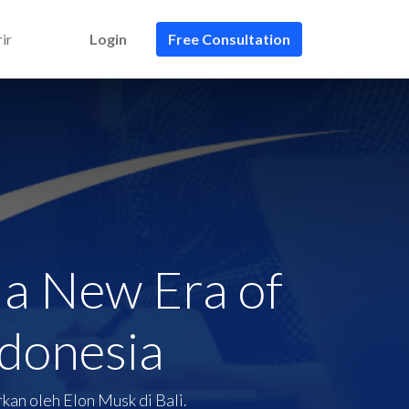
ir
Login
Free Consultation
g a New Era of
ndonesia
kan oleh Elon Musk di Bali.