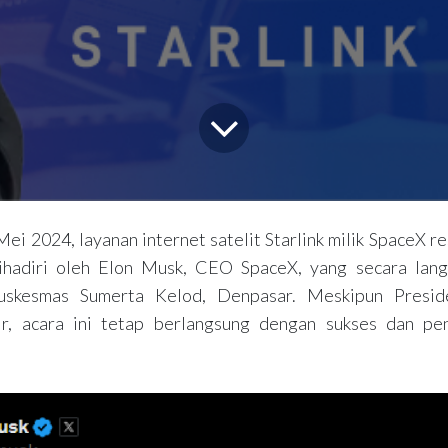
ei 2024, layanan internet satelit Starlink milik SpaceX re
 dihadiri oleh Elon Musk, CEO SpaceX, yang secara lan
Puskesmas Sumerta Kelod, Denpasar. Meskipun Presi
ir, acara ini tetap berlangsung dengan sukses dan pen