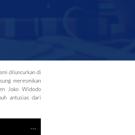
smi diluncurkan di
gsung meresmikan
den Joko Widodo
uh antusias dari