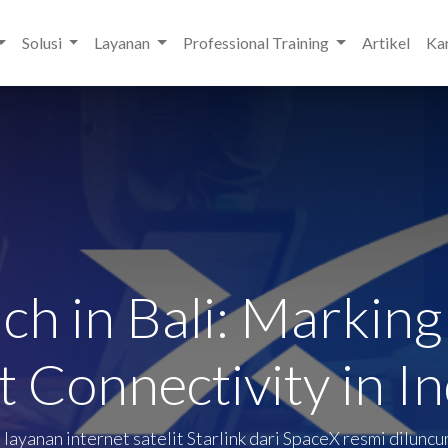
Solusi
Layanan
Professional Training
Artikel
Kar
ch in Bali: Markin
t Connectivity in I
layanan internet satelit Starlink dari SpaceX resmi diluncur