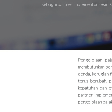
sebagai partner implementor resmi O
Pengelolaan paj
membutuhkan perh
denda, kerugian f
terus berubah, 
kepatuhan dan ef
partner impleme
pengelolaan pajak