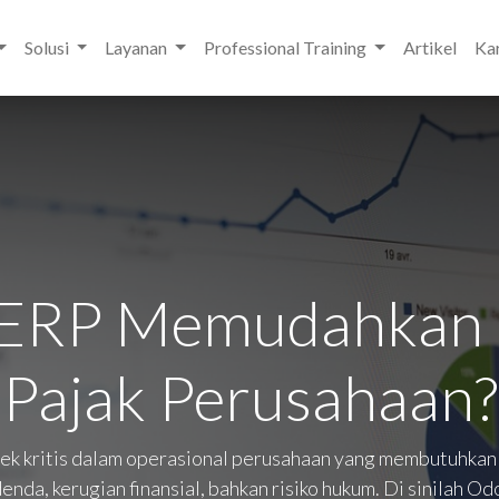
Solusi
Layanan
Professional Training
Artikel
Kar
ERP Memudahkan 
Pajak Perusahaan?
pek kritis dalam operasional perusahaan yang membutuhkan 
nda, kerugian finansial, bahkan risiko hukum. Di sinilah O