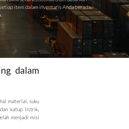
setiap item dalam inventaris Anda berada,
a.
ing dalam
hal material, suku
an katup listrik,
elah menjadi misi