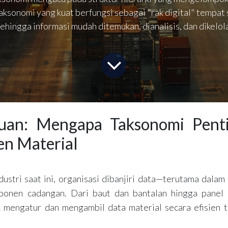
aksonomi yang kuat berfungsi sebagai "rak digital" tempat 
ehingga informasi mudah ditemukan, dianalisis, dan dikelol
uan: Mengapa Taksonomi Pent
n Material
ustri saat ini, organisasi dibanjiri data—terutama dalam 
onen cadangan. Dari baut dan bantalan hingga panel d
mengatur dan mengambil data material secara efisien t