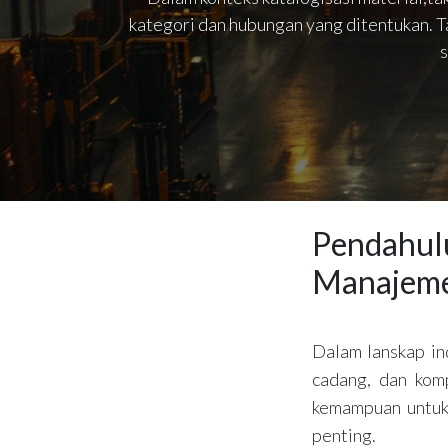
kategori dan hubungan yang ditentukan. T
s
Pendahul
Manajeme
Dalam lanskap ind
cadang, dan komp
kemampuan untuk 
penting.