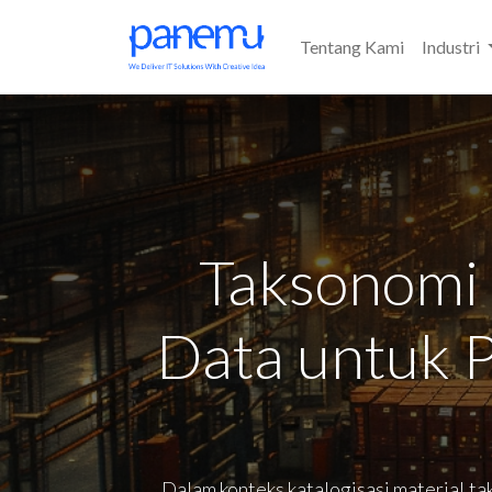
Tentang Kami
Industri
Taksonomi 
Data untuk 
Dalam konteks katalogisasi material,t