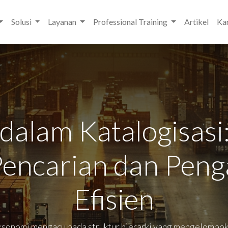
Solusi
Layanan
Professional Training
Artikel
Kar
dalam Katalogisas
Pencarian dan Peng
Efisien
aksonomi mengacu pada struktur hierarki yang mengelompok