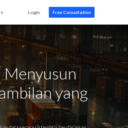
ir
Login
Free Consultation
i: Menyusun
ambilan yang
kan data secara sistematis berdasarkan