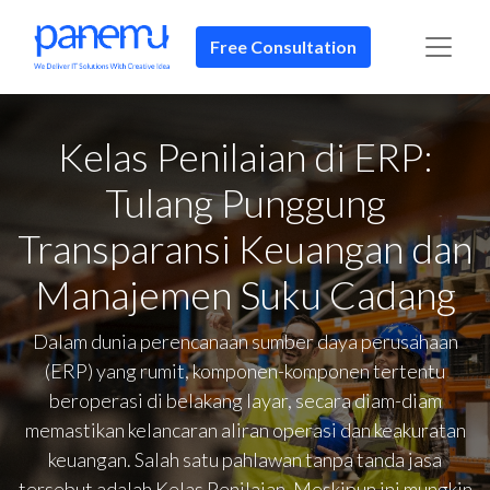
Free Consultation
Kelas Penilaian di ERP:
Tulang Punggung
Transparansi Keuangan dan
Manajemen Suku Cadang
Dalam dunia perencanaan sumber daya perusahaan
(ERP) yang rumit, komponen-komponen tertentu
beroperasi di belakang layar, secara diam-diam
memastikan kelancaran aliran operasi dan keakuratan
keuangan. Salah satu pahlawan tanpa tanda jasa
tersebut adalah Kelas Penilaian. Meskipun ini mungkin